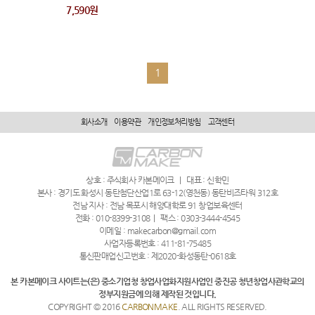
7,590원
1
회사소개
이용약관
개인정보처리방침
고객센터
상호 : 주식회사 카본메이크
|
대표 : 신학민
본사 : 경기도 화성시 동탄첨단산업1로 63-12(영천동) 동탄비즈타워 312호
전남 지사 : 전남 목포시 해양대학로 91 창업보육센터
전화 : 010-8399-3108
|
팩스 : 0303-3444-4545
이메일 : makecarbon@gmail.com
사업자등록번호 : 411-81-75485
통신판매업신고번호 : 제2020-화성동탄-0618호
본 카본메이크 사이트는(은) 중소기업청 창업사업화지원사업인 중진공 청년창업사관학교의
정부지원금에 의해 제작된 것입니다.
COPYRIGHT © 2016
CARBONMAKE
. ALL RIGHTS RESERVED.