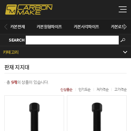
카본판재
카본원형파이프
카본사각파이프
카본로드
SEARCH
카테고리
판재 지지대
· 총
9개
의 상품이 있습니다.
신상품순
인기도순
저가격순
고가격순